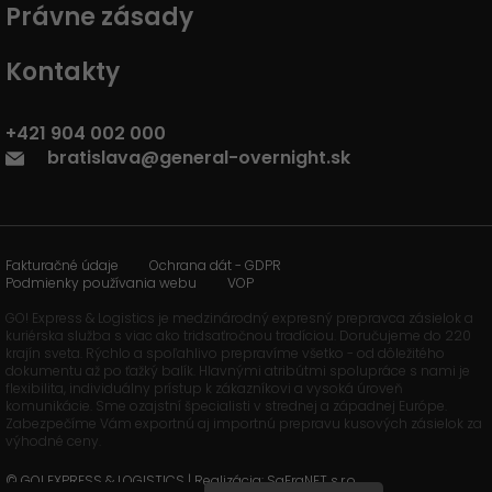
Právne zásady
Kontakty
+421 904 002 000
bratislava@general-overnight.sk
Fakturačné údaje
Ochrana dát - GDPR
Podmienky používania webu
VOP
GO! Express & Logistics je medzinárodný expresný prepravca zásielok a
kuriérska služba s viac ako tridsaťročnou tradíciou. Doručujeme do 220
krajín sveta. Rýchlo a spoľahlivo prepravíme všetko - od dôležitého
dokumentu až po ťažký balík. Hlavnými atribútmi spolupráce s nami je
flexibilita, individuálny prístup k zákazníkovi a vysoká úroveň
komunikácie. Sme ozajstní špecialisti v strednej a západnej Európe.
Zabezpečíme Vám exportnú aj importnú prepravu kusových zásielok za
výhodné ceny.
© GO! EXPRESS & LOGISTICS | Realizácia: SaFraNET s.r.o.