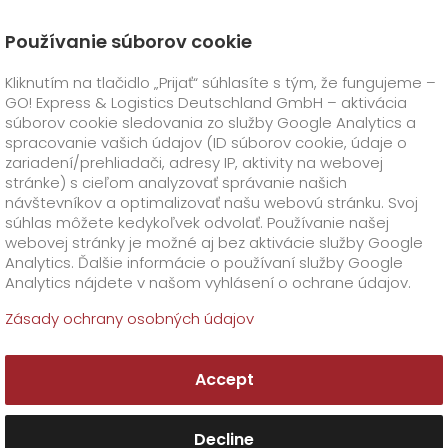
Používanie súborov cookie
Úvod
Produkty
Doplnkové služby
Kliknutím na tlačidlo „Prijať“ súhlasíte s tým, že fungujeme –
GO! Express & Logistics Deutschland GmbH – aktivácia
GO! Express
+
súborov cookie sledovania zo služby Google Analytics a
spracovanie vašich údajov (ID súborov cookie, údaje o
zariadení/prehliadači, adresy IP, aktivity na webovej
Sektorové riešenia
GO!
PRIAME TRANSPORTY
+
stránke) s cieľom analyzovať správanie našich
návštevníkov a optimalizovať našu webovú stránku. Svoj
GO!
Smart Express
Doplnkové služby
GO!
Life Science
súhlas môžete kedykoľvek odvolať. Používanie našej
webovej stránky je možné aj bez aktivácie služby Google
Analytics. Ďalšie informácie o používaní služby Google
GO!
Food Logistics
LOGISTICKÉ RIEŠENIA
Analytics nájdete v našom vyhlásení o ochrane údajov.
DOPLNKOVÉ SLUŽBY
Zásady ochrany osobných údajov
Nadštandardné riešenie
Zákazník
+
Ponuka doplnkových služieb pre medzinárodnú i
O firme
Na stiahnutie
Accept
+
vnútroštátnu prepravu zásielok spoločne s flexibilitou GO!
zaistí, že preprava zásielok bude zaistená presne podľa
Doplnkové informácie
História
vašich nárokov a požiadaviek. Či už sa jedná o
Decline