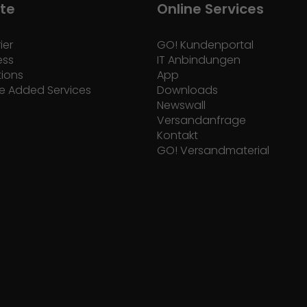
te
Online Services
ier
GO! Kundenportal
ess
IT Anbindungen
tions
App
e Added Services
Downloads
Newswall
Versandanfrage
Kontakt
GO! Versandmaterial