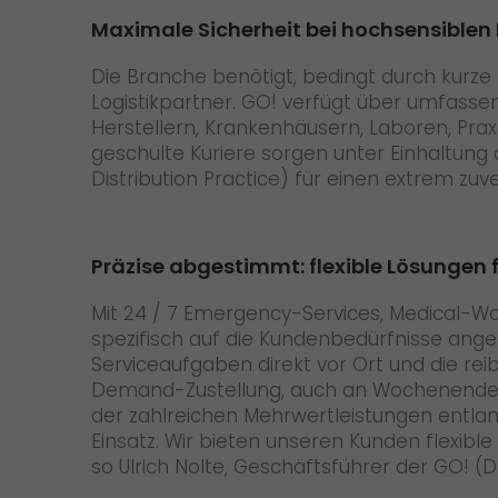
Maximale Sicherheit bei hochsensiblen
Die Branche benötigt, bedingt durch kurze
Logistikpartner. GO! verfügt über umfass
Herstellern, Krankenhäusern, Laboren, Pra
geschulte Kuriere sorgen unter Einhaltung
Distribution Practice) für einen extrem zuv
Präzise abgestimmt: flexible Lösungen f
Mit 24 / 7 Emergency-Services, Medical-
spezifisch auf die Kundenbedürfnisse ang
Serviceaufgaben direkt vor Ort und die re
Demand-Zustellung, auch an Wochenenden u
der zahlreichen Mehrwertleistungen entlang
Einsatz. Wir bieten unseren Kunden flexibl
so Ulrich Nolte, Geschäftsführer der GO! 