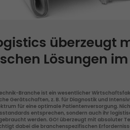
Qualität
Zertifizierungen
Referenzen
ogistics überzeugt m
Auszeichnungen
ischen Lösungen im
+
Presse
Pressematerial
GO! Pressekontakt
>
ntechnik-Branche ist ein wesentlicher Wirtschafts
he Gerätschaften, z. B. für Diagnostik und Intensiv
trum für eine optimale Patientenversorgung. Nicht
sstandards entsprechen, sondern auch ihr logisti
ebraucht werden. GO! überzeugt mit absoluter Ter
tigt dabei die branchenspezifischen Erforderniss