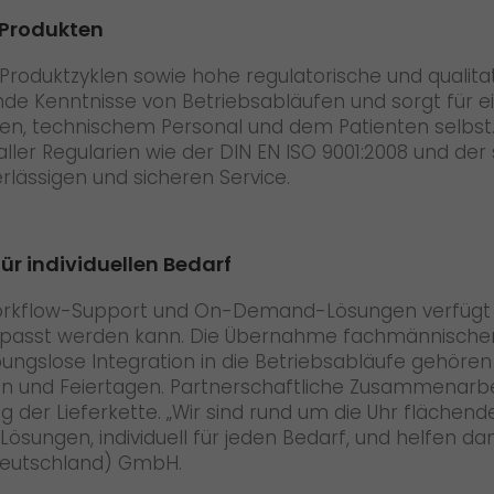
 Produkten
 Produktzyklen sowie hohe regulatorische und qualita
ende Kenntnisse von Betriebsabläufen und sorgt für
xen, technischem Personal und dem Patienten selbst.
 aller Regularien wie der DIN EN ISO 9001:2008 und
erlässigen und sicheren Service.
ür individuellen Bedarf
Workflow-Support und On-Demand-Lösungen verfügt G
epasst werden kann. Die Übernahme fachmännischer I
ibungslose Integration in die Betriebsabläufe gehör
nd Feiertagen. Partnerschaftliche Zusammenarbeit 
 der Lieferkette. „Wir sind rund um die Uhr flächen
e Lösungen, individuell für jeden Bedarf, und helfen 
(Deutschland) GmbH.