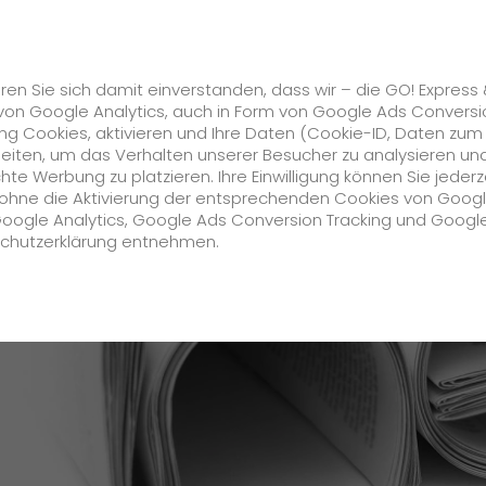
Karriere
s
GO! Solutions
GO! Value Added Services
ren Sie sich damit einverstanden, dass wir – die GO! Express
von Google Analytics, auch in Form von Google Ads Conversi
g Cookies, aktivieren und Ihre Daten (Cookie-ID, Daten zum
ss & Logistics überzeugt mit branchenspezifischen Lösung
beiten, um das Verhalten unserer Besucher zu analysieren un
e Werbung zu platzieren. Ihre Einwilligung können Sie jederz
Unternehmen
h ohne die Aktivierung der entsprechenden Cookies von Goog
Google Analytics, Google Ads Conversion Tracking und Googl
schutzerklärung entnehmen.
Über uns
zukunftssichere Arbeitskultur bei GO!
Daten & Fakten
Historie
CSR