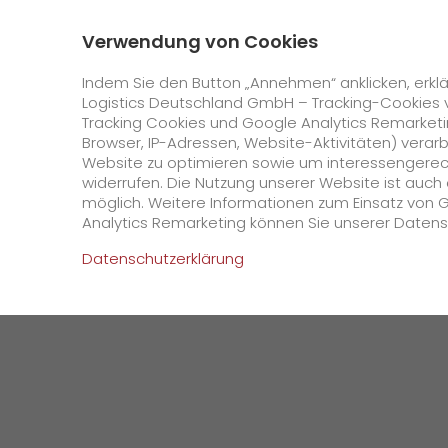
0800 / 859 99 99
Kontakt
Über uns
Verwendung von Cookies
GO! Courier
GO! Expres
Indem Sie den Button „Annehmen“ anklicken, erklä
Logistics Deutschland GmbH – Tracking-Cookies 
Tracking Cookies und Google Analytics Remarketin
Startseite
Unternehmen
Presse
GO! Expre
Browser, IP-Adressen, Website-Aktivitäten) verar
Website zu optimieren sowie um interessengerecht
Online Services
widerrufen. Die Nutzung unserer Website ist auc
möglich. Weitere Informationen zum Einsatz von 
Analytics Remarketing können Sie unserer Daten
+
GO! Kundenportal
Datenschutzerklärung
IT Anbindungen
Kundenportal Registrierung
>
App
Downloads
+
Newswall