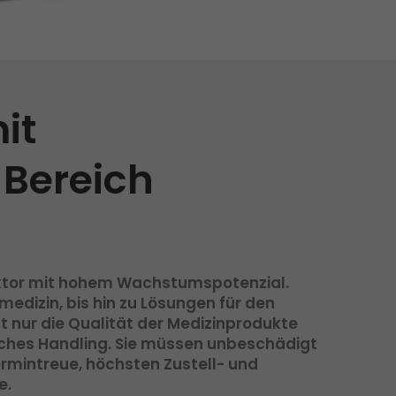
Initiativbewerbung als Mitarbeiter
Initiativbewerbung als Sortierkraft
>
it
 Bereich
faktor mit hohem Wachstumspotenzial.
medizin, bis hin zu Lösungen für den
 nur die Qualität der Medizinprodukte
sches Handling. Sie müssen unbeschädigt
mintreue, höchsten Zustell- und
e.