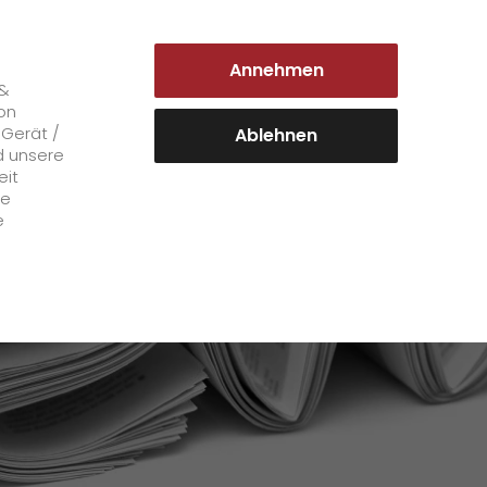
DEUTSCHLAND | DE
Annehmen
Login Kundenportal
 &
on
 Gerät /
Ablehnen
en im Bereich Medizintechnik
d unsere
eit
Karriere
le
e
+
GO! als Arbeitgeber
Arbeitsbereiche
Mitarbeiterstimmen
>
Offene Stellen
+
Initiativbewerbung bei GO!
Initiativbewerbung als Kurier