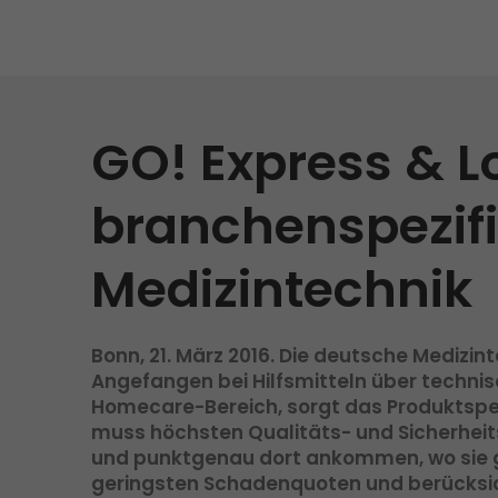
Versandanfrage
Wir rocken Ihre Logistik
Kontakt
Tiroler Currywurst in
Deutschlands EM-Stadien: GO!
GO! Versandmaterial
liefert sie den VIPs
GO! Express & L
GO! erhält Auszeichnung
„Höchste Kundenempfehlung“
branchenspezif
vom Handelsblatt
>
Medizintechnik
Bonn, 21. März 2016. Die deutsche Medizi
Angefangen bei Hilfsmitteln über technisc
Homecare-Bereich, sorgt das Produktspek
muss höchsten Qualitäts- und Sicherheit
und punktgenau dort ankommen, wo sie g
geringsten Schadenquoten und berücksich