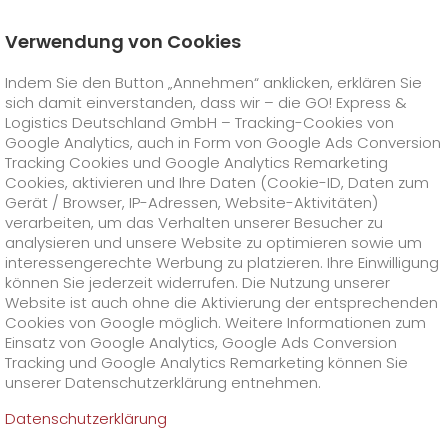
Verwendung von Cookies
Startseite
Karriere
Offene Stellen
Indem Sie den Button „Annehmen“ anklicken, erklären Sie
Ausbildung als Kaufmann (m/w/d) für
Büromanagement, Schwerpunkt Vertrieb in Plattling 2025
sich damit einverstanden, dass wir – die GO! Express &
GO! Courier
+
Logistics Deutschland GmbH – Tracking-Cookies von
Google Analytics, auch in Form von Google Ads Conversion
Tracking Cookies und Google Analytics Remarketing
GO! Express
GO!
City
+
Cookies, aktivieren und Ihre Daten (Cookie-ID, Daten zum
Gerät / Browser, IP-Adressen, Website-Aktivitäten)
GO!
Direct
GO! Solutions
GO!
Overnight
+
+
verarbeiten, um das Verhalten unserer Besucher zu
analysieren und unsere Website zu optimieren sowie um
interessengerechte Werbung zu platzieren. Ihre Einwilligung
GO!
Same Day
Preise
GO!
Worldwide
+
GO! Value Added Services
Branchenlösungen
+
können Sie jederzeit widerrufen. Die Nutzung unserer
Website ist auch ohne die Aktivierung der entsprechenden
Cookies von Google möglich. Weitere Informationen zum
GO!
Touren
Treibstoffzuschlag Worldwide
Treibstoffzuschlag Overnight
GO!
Besondere Versandinhalte
Healthcare
+
Online Services
+
Einsatz von Google Analytics, Google Ads Conversion
>
>
Tracking und Google Analytics Remarketing können Sie
GO!
On-Board-Courier
GO!
Besondere Versandanforderungen
Tierversand
+
GO!
Hightech
Unternehmen
GO! Kundenportal
+
+
unserer Datenschutzerklärung entnehmen.
Datenschutzerklärung
GO!
Air Charter
GO!
Freight-Service
GO!
Gefahrgut
GO!
Kundenportal Registrierung
IT Anbindungen
Media & Trade
Karriere
Über uns
+