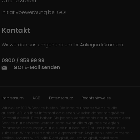
Offene Stellen
Initiativbewerbung bei GO!
Kontakt
Wir werden uns umgehend um Ihr Anliegen kümmern.
0800 / 859 99 99
GO! E-Mail senden
Impressum
AGB
Datenschutz
Rechtshinweise
Wir wollen 100 % Service bieten. Die Inhalte unserer Website, die
ausschließlich Ihrer Information dienen, wurden daher mit größter
Sorgfalt erstellt. Bitte haben Sie jedoch Verständnis dafür, dass dieser
Service nur gehalten werden kann, wenn die zugrunde gelegten
Rahmenbedingungen, auf die wir nur bedingt Einfluss haben, dies
zulassen. Wir müssen daher die gemachten Angaben unter Vorbehalt
stellen, sodass wir für die Richtigkeit, Vollständigkeit, ableitbare