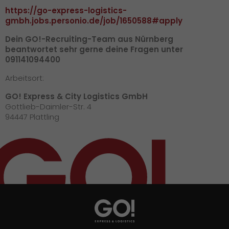
https://go-express-logistics-
gmbh.jobs.personio.de/job/1650588#apply
Dein GO!-Recruiting-Team aus Nürnberg
beantwortet sehr gerne deine Fragen unter
091141094400
Arbeitsort:
GO! Express & City Logistics GmbH
Gottlieb-Daimler-Str. 4
94447 Plattling