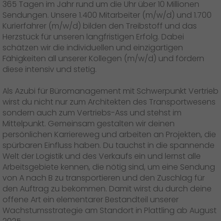
Presse
+
365 Tagen im Jahr rund um die Uhr über 10 Millionen
Sendungen. Unsere 1.400 Mitarbeiter (m/w/d) und 1.700
Kurierfahrer (m/w/d) bilden den Treibstoff und das
Pressematerial
Herzstück für unseren langfristigen Erfolg. Dabei
schätzen wir die individuellen und einzigartigen
GO! Pressekontakt
Fähigkeiten all unserer Kollegen (m/w/d) und fördern
diese intensiv und stetig.
>
Als Azubi für Büromanagement mit Schwerpunkt Vertrieb
wirst du nicht nur zum Architekten des Transportwesens
sondern auch zum Vertriebs-Ass und stehst im
Mittelpunkt. Gemeinsam gestalten wir deinen
persönlichen Karriereweg und arbeiten an Projekten, die
spürbaren Einfluss haben. Du tauchst in die spannende
Welt der Logistik und des Verkaufs ein und lernst alle
Arbeitsgebiete kennen, die nötig sind, um eine Sendung
von A nach B zu transportieren und den Zuschlag für
den Auftrag zu bekommen. Damit wirst du durch deine
offene Art ein elementarer Bestandteil unserer
Wachstumsstrategie am Standort in Plattling ab August