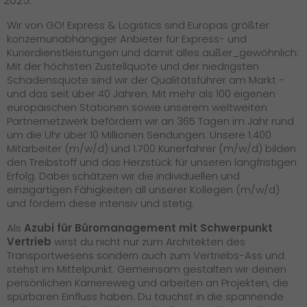
2025.
Wir von GO! Express & Logistics sind Europas größter
konzernunabhängiger Anbieter für Express- und
Kurierdienstleistungen und damit alles außer_gewöhnlich:
Mit der höchsten Zustellquote und der niedrigsten
Schadensquote sind wir der Qualitätsführer am Markt -
und das seit über 40 Jahren. Mit mehr als 100 eigenen
europäischen Stationen sowie unserem weltweiten
Partnernetzwerk befördern wir an 365 Tagen im Jahr rund
um die Uhr über 10 Millionen Sendungen. Unsere 1.400
Mitarbeiter (m/w/d) und 1.700 Kurierfahrer (m/w/d) bilden
den Treibstoff und das Herzstück für unseren langfristigen
Erfolg. Dabei schätzen wir die individuellen und
einzigartigen Fähigkeiten all unserer Kollegen (m/w/d)
und fördern diese intensiv und stetig.
Als
Azubi für Büromanagement mit Schwerpunkt
Vertrieb
wirst du nicht nur zum Architekten des
Transportwesens sondern auch zum Vertriebs-Ass und
stehst im Mittelpunkt. Gemeinsam gestalten wir deinen
persönlichen Karriereweg und arbeiten an Projekten, die
spürbaren Einfluss haben. Du tauchst in die spannende