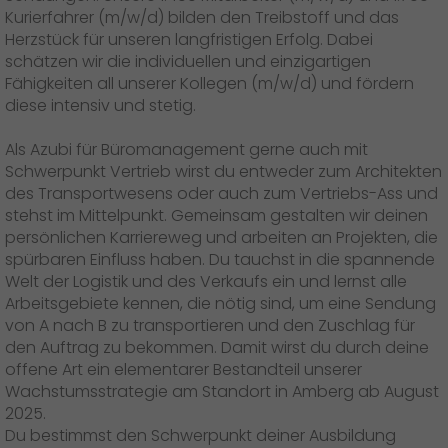
Presse
+
Kurierfahrer (m/w/d) bilden den Treibstoff und das
Herzstück für unseren langfristigen Erfolg. Dabei
Pressematerial
schätzen wir die individuellen und einzigartigen
Fähigkeiten all unserer Kollegen (m/w/d) und fördern
diese intensiv und stetig.
GO! Pressekontakt
>
Als Azubi für Büromanagement gerne auch mit
Schwerpunkt Vertrieb wirst du entweder zum Architekten
des Transportwesens oder auch zum Vertriebs-Ass und
stehst im Mittelpunkt. Gemeinsam gestalten wir deinen
persönlichen Karriereweg und arbeiten an Projekten, die
spürbaren Einfluss haben. Du tauchst in die spannende
Welt der Logistik und des Verkaufs ein und lernst alle
Arbeitsgebiete kennen, die nötig sind, um eine Sendung
von A nach B zu transportieren und den Zuschlag für
den Auftrag zu bekommen. Damit wirst du durch deine
offene Art ein elementarer Bestandteil unserer
Wachstumsstrategie am Standort in Amberg ab August
2025.
Du bestimmst den Schwerpunkt deiner Ausbildung