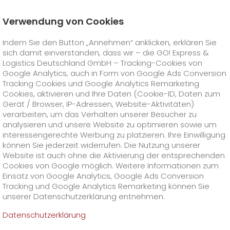
Verwendung von Cookies
Startseite
Karriere
Offene Stellen
Indem Sie den Button „Annehmen“ anklicken, erklären Sie
Ausbildung als Kaufmann (m/w/d) für
Büromanagement in Amberg 2025
sich damit einverstanden, dass wir – die GO! Express &
GO! Courier
+
Logistics Deutschland GmbH – Tracking-Cookies von
Google Analytics, auch in Form von Google Ads Conversion
Tracking Cookies und Google Analytics Remarketing
GO! Express
GO!
City
+
Cookies, aktivieren und Ihre Daten (Cookie-ID, Daten zum
Gerät / Browser, IP-Adressen, Website-Aktivitäten)
GO!
Direct
GO! Solutions
GO!
Overnight
+
+
verarbeiten, um das Verhalten unserer Besucher zu
analysieren und unsere Website zu optimieren sowie um
interessengerechte Werbung zu platzieren. Ihre Einwilligung
GO!
Same Day
Preise
GO!
Worldwide
+
GO! Value Added Services
Branchenlösungen
+
können Sie jederzeit widerrufen. Die Nutzung unserer
Website ist auch ohne die Aktivierung der entsprechenden
Cookies von Google möglich. Weitere Informationen zum
GO!
Touren
Treibstoffzuschlag Worldwide
Treibstoffzuschlag Overnight
GO!
Besondere Versandinhalte
Healthcare
+
Online Services
+
Einsatz von Google Analytics, Google Ads Conversion
>
>
Tracking und Google Analytics Remarketing können Sie
GO!
On-Board-Courier
GO!
Besondere Versandanforderungen
Tierversand
+
GO!
Hightech
Unternehmen
GO! Kundenportal
+
+
unserer Datenschutzerklärung entnehmen.
Datenschutzerklärung
GO!
Air Charter
GO!
Freight-Service
GO!
Gefahrgut
GO!
Kundenportal Registrierung
IT Anbindungen
Media & Trade
Karriere
Über uns
+